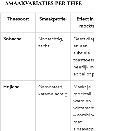
Smaakvariaties per thee
Theesoort
Smaakprofiel
Effect in je 
mocktail
Sobacha
Nootachtig, 
Geeft diepte 
zacht
en een 
subtiele 
toasttoets – 
heerlijk met 
appel of peer.
Hojicha
Geroosterd, 
Maakt je 
karamelachtig
mocktail 
warm en 
winterachtig 
– combineer 
met 
sinaasappel.