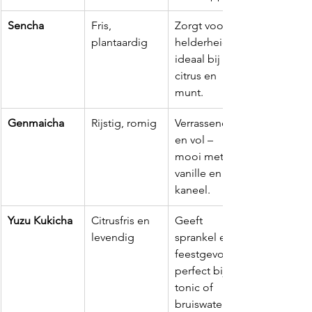
Sencha
Fris, 
Zorgt voor 
plantaardig
helderheid – 
ideaal bij 
citrus en 
munt.
Genmaicha
Rijstig, romig
Verrassend 
en vol – 
mooi met 
vanille en 
kaneel.
Yuzu Kukicha
Citrusfris en 
Geeft 
levendig
sprankel en 
feestgevoel – 
perfect bij 
tonic of 
bruiswater.