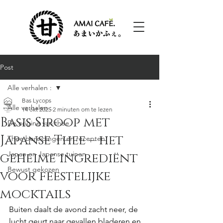
Post
Alle verhalen :
Bas Lycops
Alle verhalen :
14 okt 2025
2 minuten om te lezen
Basis Siroop met
De origine van thee
Japanse Thee – het
Thee bereidingen en recepten
Japan en Japanse tuinen
geheime ingrediënt
Bewust gekozen
voor feestelijke
mocktails
Buiten daalt de avond zacht neer, de 
lucht geurt naar gevallen bladeren en 