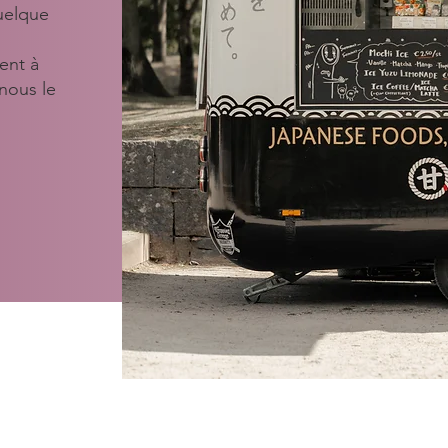
uelque
ent à
nous le