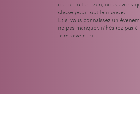
ou de culture zen, nous avons q
chose pour tout le monde.
Et si vous connaissez un événem
ne pas manquer, n'hésitez pas à 
faire savoir ! :)