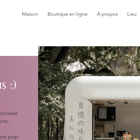
Maison
Boutique en ligne
À propos
Lieu
 :)
ponaise
ons,
ure pop