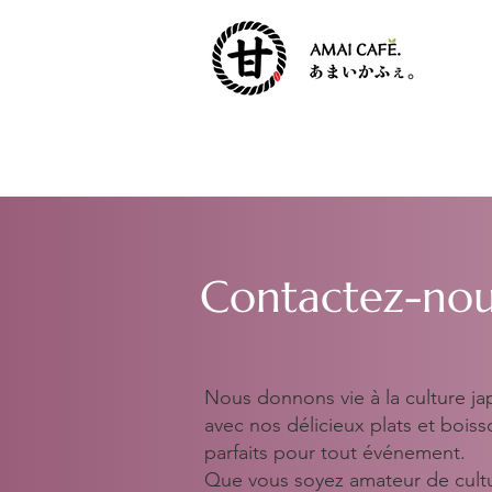
Contactez-nous
Nous donnons vie à la culture ja
avec nos délicieux plats et boiss
parfaits pour tout événement.
Que vous soyez amateur de cult