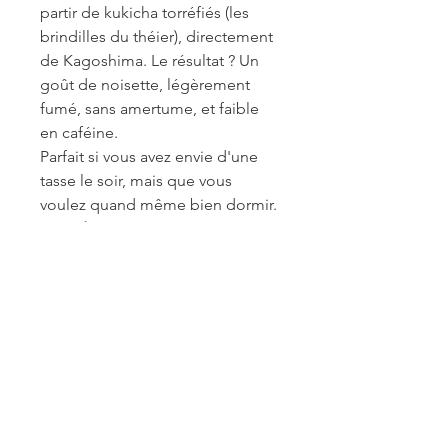
partir de kukicha torréfiés (les
brindilles du théier), directement
de Kagoshima. Le résultat ? Un
goût de noisette, légèrement
fumé, sans amertume, et faible
en caféine.
Parfait si vous avez envie d'une
tasse le soir, mais que vous
voulez quand même bien dormir.
Ingrédients :
Kukicha Kagoshima
rôti* (100%)
* Certifié biologique
Recommandation de brassage :
12–15 g/l · 2–3 min · 70–80 °C
Idéal pour :
Le thé du soir, les
journées d'automne, avec un bon
livre