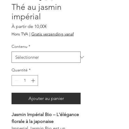
Thé au jasmin
impérial
Prix
À partir de
10,00€
promotionnel
Hors TVA
|
Gratis verzending vanaf
Contenu
*
Quantité
*
Ajouter au panier
Jasmin Impérial Bio – L'élégance
florale à la japonaise
Imperial Jasmin Bio est un