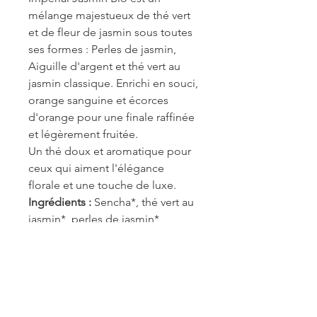
mélange majestueux de thé vert
et de fleur de jasmin sous toutes
ses formes : Perles de jasmin,
Aiguille d'argent et thé vert au
jasmin classique. Enrichi en souci,
orange sanguine et écorces
d'orange pour une finale raffinée
et légèrement fruitée.
Un thé doux et aromatique pour
ceux qui aiment l'élégance
florale et une touche de luxe.
Ingrédients :
Sencha*, thé vert au
jasmin*, perles de jasmin*,
aiguille d'argent au jasmin*,
souci*, orange sanguine, zeste
d'orange*
* Certifié biologique
Recommandation de brassage :