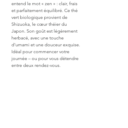
entend le mot « zen » : clair, frais
et parfaitement équilibré. Ce thé
vert biologique provient de
Shizuoka, le cœur théier du
Japon. Son goût est légèrement
herbacé, avec une touche
d'umami et une douceur exquise.
Idéal pour commencer votre
journée – ou pour vous détendre
entre deux rendez-vous.
Ingrédients :
Thé vert Sencha
Shizuoka* (100%)
* Certifié biologique
Recommandation de brassage :
12–15 g/l · 2–3 min · 70–80 °C
Idéal pour :
Rituel du matin,
moments de concentration, boire
du thé en silence