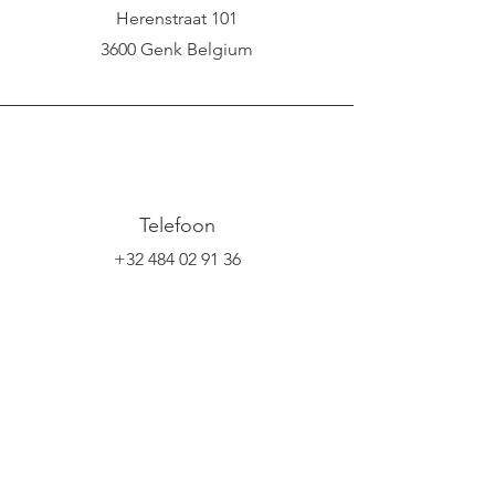
Herenstraat 101
3600 Genk
Belgium
Telefoon
+32 484 02 91 36
E-mail
info@amai-cafe.be