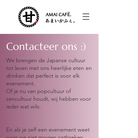
Contacteer ons :)
We brengen de Japanse cultuur
tot leven met ons heerlijke eten en
drinken dat perfect is voor elk
evenement.
Of je nu van popcultuur of
zencultuur houdt, wij hebben voor
ieder wat wils.
En als je zelf een evenement weet
waar we niet mogen ontbreken,