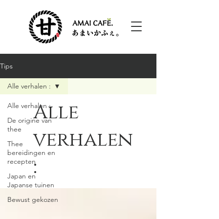
Tips
Alle verhalen :
Alle
Alle verhalen :
De origine van
thee
verhalen
Thee
bereidingen en
:
recepten
Japan en
Japanse tuinen
Bewust gekozen