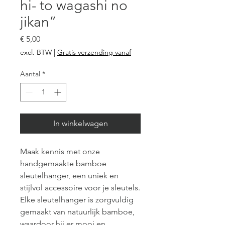
hi- to wagashi no
jikan”
Prijs
€ 5,00
excl. BTW
|
Gratis verzending vanaf
Aantal
*
In winkelwagen
Maak kennis met onze
handgemaakte bamboe
sleutelhanger, een uniek en
stijlvol accessoire voor je sleutels.
Elke sleutelhanger is zorgvuldig
gemaakt van natuurlijk bamboe,
waardoor hij er mooi en