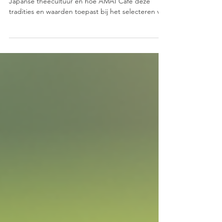
Deze blogpost verkent de oorsprong van de
Japanse theecultuur en hoe AMAI Café deze
tradities en waarden toepast bij het selecteren van
hun theesoorten.